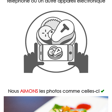
téléphone ou un autre appareil électronique
Rechercher
Nous
AIMONS
les photos comme celles-ci