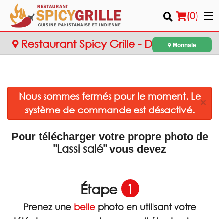
(
0
)
Restaurant Spicy Grille - Dollard-des-
Monnaie
Ormeaux
Commander en ligne
Nous sommes fermés pour le moment. Le
Emplacement
×
système de commande est désactivé.
Français
Pour télécharger votre propre photo de
Connection
"Lassi salé"
vous devez
Inscription
Étape
1
Panier (0)
Prenez une
belle
photo en utilisant votre