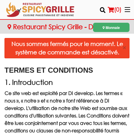
(
0
)
Restaurant Spicy Grille - Dollard-des-
Monnaie
Ormeaux
Nous sommes fermés pour le moment. Le
Commander en ligne
×
système de commande est désactivé.
Emplacement
TERMES ET CONDITIONS
Français
1. Introduction
Connection
Ce site web est exploité par DI develop. Les termes «
nous », « notre » et « notre » font référence à DI
Inscription
develop. L'utilisation de notre site Web est soumise aux
conditions d'utilisation suivantes. Les Conditions doivent
Panier (0)
être lues conjointement par vous avec tous les termes,
conditions ou clauses de non-responsabilité fournis