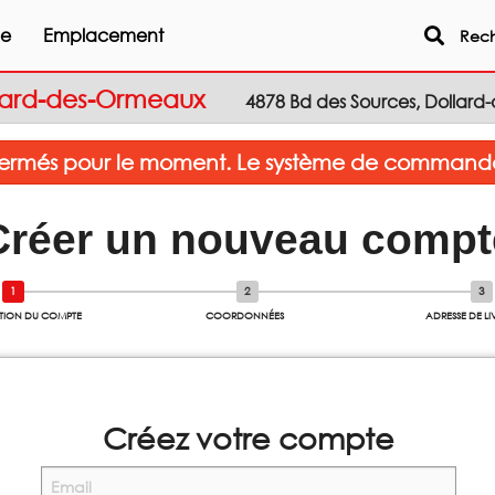
ne
Emplacement
Reche
ollard-des-Ormeaux
4878 Bd des Sources, Dollar
ermés pour le moment. Le système de commande 
Créer un nouveau compt
TION DU COMPTE
COORDONNÉES
ADRESSE DE L
Créez votre compte