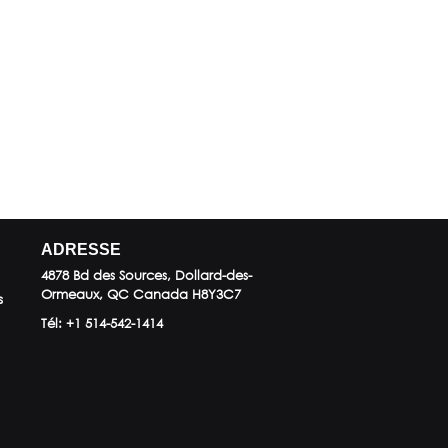
ADRESSE
4878 Bd des Sources, Dollard-des-
Ormeaux, QC
Canada
H8Y3C7
s
Tél:
+1 514-542-1414