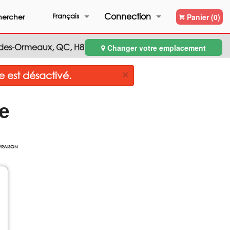
Connection
rcher
Français
Panier (0)
d-des-Ormeaux, QC, H8Y3C7
Changer votre emplacement
Inscription
Français
×
est désactivé.
English
e
IVRAISON