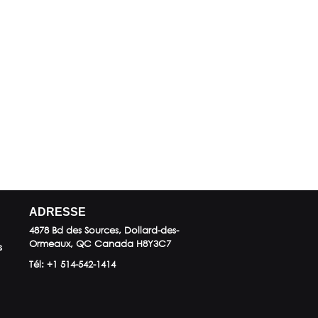
ADRESSE
4878 Bd des Sources, Dollard-des-
Ormeaux, QC
Canada
H8Y3C7
s
Tél:
+1 514-542-1414