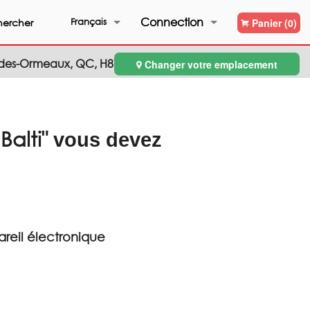
Connection
rcher
Français
Panier (0)
d-des-Ormeaux, QC, H8Y3C7
Changer votre emplacement
Inscription
Français
English
alti"
vous devez
areil électronique