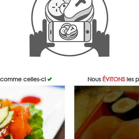
 comme celles-ci
Nous
ÉVITONS
les 