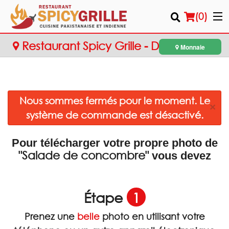
(
0
)
Restaurant Spicy Grille - Dollard-des-
Monnaie
Ormeaux
Commander en ligne
Nous sommes fermés pour le moment. Le
Emplacement
×
système de commande est désactivé.
Français
Pour télécharger votre propre photo de
Connection
"Salade de concombre"
vous devez
Inscription
Étape
1
Panier (0)
Prenez une
belle
photo en utilisant votre