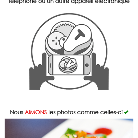
téléphone ou un autre appareil électronique
Rechercher
Nous
AIMONS
les photos comme celles-ci