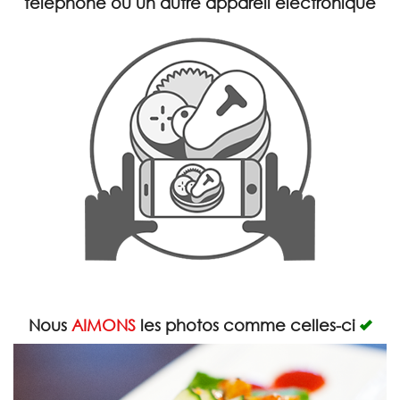
téléphone ou un autre appareil électronique
Rechercher
Nous
AIMONS
les photos comme celles-ci