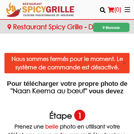
(
0
)
Restaurant Spicy Grille - Dollard-des-
Monnaie
Ormeaux
Commander en ligne
Nous sommes fermés pour le moment. Le
Emplacement
×
système de commande est désactivé.
Français
Pour télécharger votre propre photo de
Connection
"Naan Keema au bœuf"
vous devez
Inscription
Étape
1
Panier (0)
Prenez une
belle
photo en utilisant votre