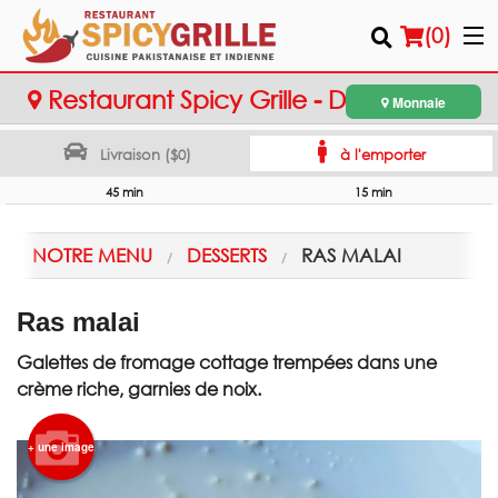
(
0
)
Restaurant Spicy Grille - Dollard-des-
Monnaie
Ormeaux
Livraison ($0)
à l'emporter
Commander en ligne
45 min
15 min
Emplacement
NOTRE MENU
DESSERTS
RAS MALAI
Français
Ras malai
Connection
Galettes de fromage cottage trempées dans une
Inscription
crème riche, garnies de noix.
Panier (0)
+ une image