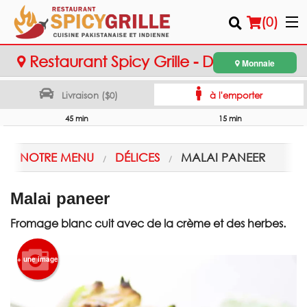
(
0
)
Restaurant Spicy Grille - Dollard-des-
Monnaie
Ormeaux
Livraison ($0)
à l'emporter
Commander en ligne
45 min
15 min
Emplacement
NOTRE MENU
DÉLICES
MALAI PANEER
Français
Malai paneer
Connection
Fromage blanc cuit avec de la crème et des herbes.
Inscription
+ une image
Panier (0)