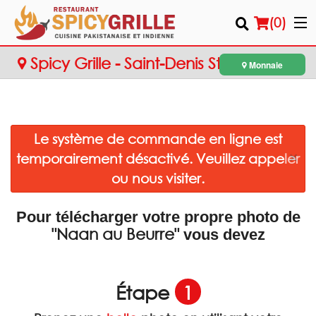
(
0
)
Spicy Grille - Saint-Denis Street
Monnaie
Commander en ligne
Le système de commande en ligne est
Emplacement
×
temporairement désactivé. Veuillez appeler
Français
ou nous visiter.
Connection
Pour télécharger votre propre photo de
"Naan au Beurre"
vous devez
Inscription
Panier (0)
Étape
1