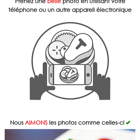
Prenez une
belle
photo en utilisant votre
Rechercher
téléphone ou un autre appareil électronique
Nous
AIMONS
les photos comme celles-ci