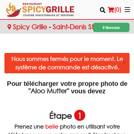
(
0
)
Spicy Grille - Saint-Denis Street
Monnaie
Commander en ligne
Nous sommes fermés pour le moment. Le
Emplacement
×
système de commande est désactivé.
Français
Pour télécharger votre propre photo de
Connection
"Aloo Mutter"
vous devez
Inscription
Étape
1
Panier (0)
Prenez une
belle
photo en utilisant votre