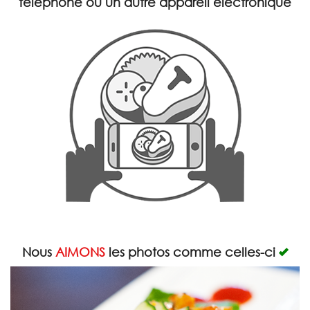
téléphone ou un autre appareil électronique
Rechercher
Nous
AIMONS
les photos comme celles-ci