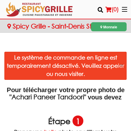
(
0
)
Spicy Grille - Saint-Denis Street
Monnaie
Commander en ligne
Le système de commande en ligne est
Emplacement
×
temporairement désactivé. Veuillez appeler
Français
ou nous visiter.
Connection
Pour télécharger votre propre photo de
"Achari Paneer Tandoori"
vous devez
Inscription
Panier (0)
Étape
1