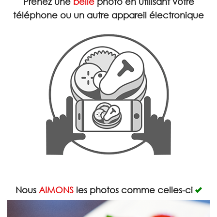
Prenez une
belle
photo en utilisant votre
Rechercher
téléphone ou un autre appareil électronique
Nous
AIMONS
les photos comme celles-ci